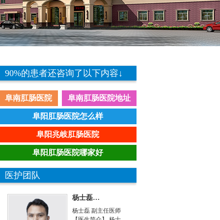
90%的患者还咨询了以下内容↓
阜南肛肠医院
阜南肛肠医院地址
阜阳肛肠医院怎么样
阜阳兆岐肛肠医院
阜阳肛肠医院哪家好
医护团队
杨士磊…
杨士磊 副主任医师
药
【医生简介】 杨士