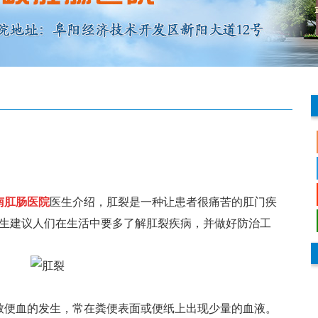
？
南肛肠医院
医生介绍，肛裂是一种让患者很痛苦的肛门疾
生建议人们在生活中要多了解肛裂疾病，并做好防治工
余洪艳…
刘亮-…
余洪艳 女性诊疗中
刘亮--副主任医师
便血的发生，常在粪便表面或便纸上出现少量的血液。
心主任 ★阜阳兆岐
毕业于安徽中医