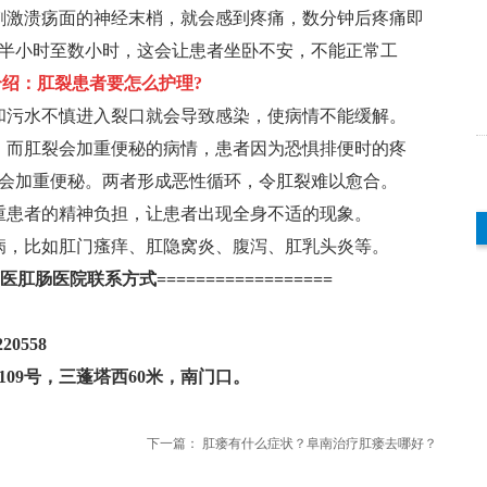
激溃疡面的神经末梢，就会感到疼痛，数分钟后疼痛即
肛肠医院女性肛肠
大学中医临床系
医生 【…...
从事肛肠…...
半小时至数小时，这会让患者坐卧不安，不能正常工
查看详情
查看详情
介绍：
肛裂患者要怎么护理?
污水不慎进入裂口就会导致感染，使病情不能缓解。
而肛裂会加重便秘的病情，患者因为恐惧排便时的疼
会加重便秘。两者形成恶性循环，令肛裂难以愈合。
患者的精神负担，让患者出现全身不适的现象。
，比如肛门瘙痒、肛隐窝炎、腹泻、肛乳头炎等。
医肛肠医院联系方式==================
0558
9号，三蓬塔西60米，南门口。
下一篇：
肛瘘有什么症状？阜南治疗肛瘘去哪好？