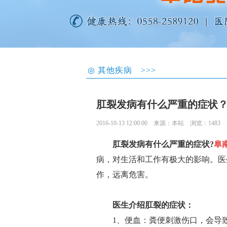
◎
其他疾病 >>>
肛裂发病有什么严重的症状
2016-10-13 12:00:00
来源：本站
浏览：1483
肛裂发病有什么严重的症状?
阜
病，对生活和工作有极大的影响。医
作，远离危害。
余传学…
医生介绍肛裂的症状：
余传学--主治医生
1、便血：粪便刺激伤口，会导致
中华医学肛肠学会