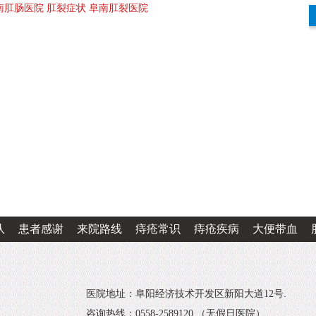
南肛肠医院
肛裂症状
阜南肛裂医院
队
患者感谢
来院路线
痔疮常识
痔疮疾病
大便带血
医院地址：阜阳经济技术开发区新阳大道12号.
咨询热线：0558-2589120 （无假日医院）