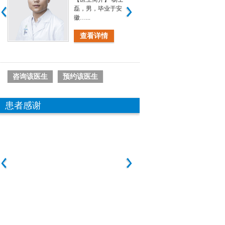
，
磊，男，毕业于安
徽…...
查看详情
咨询该医生
预约该医生
患者感谢