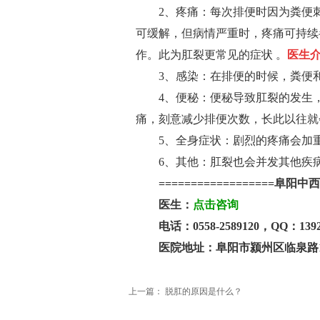
2、疼痛：每次排便时因为粪便刺
会员 安徽省中西医
结…...
可缓解，但病情严重时，疼痛可持续
查看详情
作。此为肛裂更常见的症状 。
医生
3、感染：在排便的时候，粪便和
4、便秘：便秘导致肛裂的发生，
痛，刻意减少排便次数，长此以往就
5、全身症状：剧烈的疼痛会加重
6、其他：肛裂也会并发其他疾病
==================阜阳中西
医生：
点击咨询
电话：0558-2589120，QQ：13922
医院地址：阜阳市颍州区临泉路10
上一篇：
脱肛的原因是什么？